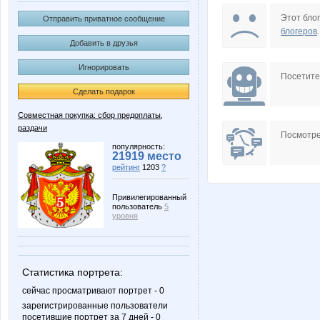
Iskra_Vesna
Katarin
Этот блог
Отправить приватное сообщение
блогеров
.
Добавить в друзья
Игнорировать
NASIK
Nata30
Посетит
Сделать подарок
Совместная покупка: сбор предоплаты,
раздачи
Slastyona
Sova 77
Посмотре
популярность:
21919 место
рейтинг
1203
?
cornflour
evk77
Привилегированный
пользователь
5
уровня
sofia55
sokolik2
Статистика портрета:
сейчас просматривают портрет - 0
зарегистрированные пользователи
посетившие портрет за 7 дней - 0