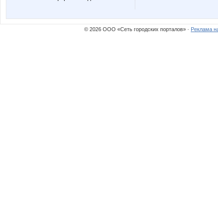
морковкИ
надюш
© 2026 ООО «Сеть городских порталов» ·
Реклама н
Катюлич
Корей
Марка3
Наталья
Змеюша
ШаГаН