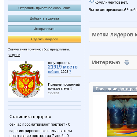
Комплиментов нет.
Отправить приватное сообщение
Вы не авторизованы! Чтоб
Добавить в друзья
Игнорировать
Метки лидеров
Сделать подарок
Совместная покупка: сбор предоплаты,
раздачи
Интервью
популярность:
21919 место
рейтинг
1203
?
Привилегированный
пользователь
5
Последние
фотогра
уровня
Статистика портрета:
сейчас просматривают портрет - 0
зарегистрированные пользователи
посетившие портрет за 7 дней - 0