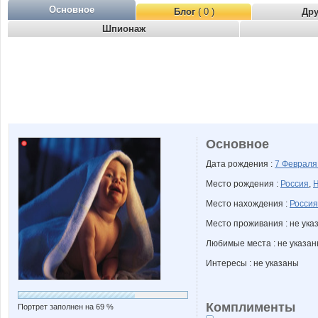
Основное
Блог
( 0 )
Др
Шпионаж
Основное
Дата рождения :
7 Феврал
Место рождения :
Россия
,
Н
Место нахождения :
Россия
Место проживания : не ука
Любимые места : не указа
Интересы : не указаны
Комплименты
Портрет заполнен на 69 %